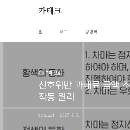
본문 바로가기
카테크
홈
태그
방명록
카테고리 없음
신호위반 과태료 금액 조
작동 원리
by 스으담
2025. 1. 5.