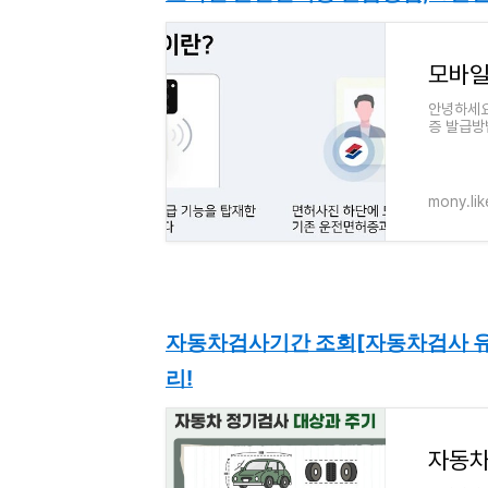
안녕하세요
증 발급방
털 시대에
mony.li
자동차검사기간 조회[자동차검사 유효
리!