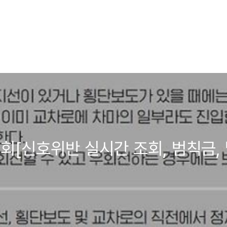
회[신호위반 실시간 조회, 범칙금,