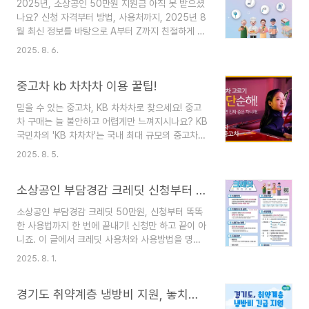
2025년, 소상공인 50만원 지원금 아직 못 받으셨
스마트폰만 있으면 누구나 5분이면 준비 끝!1. 앱 설
나요? 신청 자격부터 방법, 사용처까지, 2025년 8
치하기📱 안드로이드 카카오택시 앱 설치 카카오 T
월 최신 정보를 바탕으로 A부터 Z까지 친절하게 알
- 택시, 대리, 주차, 바이크, 항공, 퀵 - Google
려드릴게요! 안녕하세요, 사장님들! 요즘 경기가 정
Play 앱모든 이동을 위한 모빌리티 서비스
2025. 8. 6.
말 어렵다 보니, 정부 지원금 소식에 귀를 쫑긋 세우
play.google.com플레이스토어 실행검색창에 카
게 되죠? 특히 소상공인들을 위해 마련된 50만원
카오 T 입력‘설치’ 버튼 누르면 끝!🍎 아이폰..
중고차 kb 차차차 이용 꿀팁!
지원금은 가게 운영에 조금이나마 보탬이 될 수 있
는 단비 같은 소식인데요. "신청 방법이 너무 복잡해
믿을 수 있는 중고차, KB 차차차로 찾으세요! 중고
서 포기할까...", "나는 과연 받을 수 있을까?" 하고
차 구매는 늘 불안하고 어렵게만 느껴지시나요? KB
고민하는 분들이 많으실 것 같아요. 제가 2025년
국민차의 'KB 차차차'는 국내 최대 규모의 중고차
8월 현재, 소상공인 50만원 지원금인 '부담경감 크
매물을 보유하고, 다양한 안심 서비스를 제공하며
레딧' 신청 방법을 아주 쉽게 정리해 드릴게요. 복잡
2025. 8. 5.
소비자들의 신뢰를 얻고 있습니다. 이 글을 통해 KB
한 절차 없이, 딱 10분만 투자해서 신청하고 지원금
차차차의 핵심 기능과 장점, 그리고 똑똑하게 이용
꼭 받아가세요! 😊 소상공인 50만..
소상공인 부담경감 크레딧 신청부터 사용처까지 총정리
하는 팁을 알려드릴게요. 안녕하세요! 요즘 중고차
시장이 정말 활발한 것 같아요. 저도 처음 차를 살
소상공인 부담경감 크레딧 50만원, 신청부터 똑똑
때 중고차를 알아봤었는데, 허위 매물이나 사고 이
한 사용법까지 한 번에 끝내기! 신청만 하고 끝이 아
력 때문에 너무 걱정되더라고요. 중고차를 살 때 가
니죠. 이 글에서 크레딧 사용처와 사용방법을 명확
장 중요한 건 '신뢰'와 '투명한 정보'잖아요? 이런 고
히 알아보고, 매달 지출되는 고정 비용을 효과적으
민을 해결해 주는 플랫폼이 바로 'KB 차차차'인데
2025. 8. 1.
로 줄여보세요. 💰 안녕하세요, 사장님들! 지난번 포
요. 금융 전문가인 KB국민차에서 운영해서 그런지
스팅에서 부담경감 크레딧 신청 방법에 대해 알려드
믿음이 가더라고요. 오늘은 KB 차차차를 어떻게 하
경기도 취약계층 냉방비 지원, 놓치지 마세요!
렸더니 많은 분들이 "이제 신청은 했는데, 어떻게 쓰
면..
는 건가요?"라고 궁금해하시더라고요. 맞아요, 신청