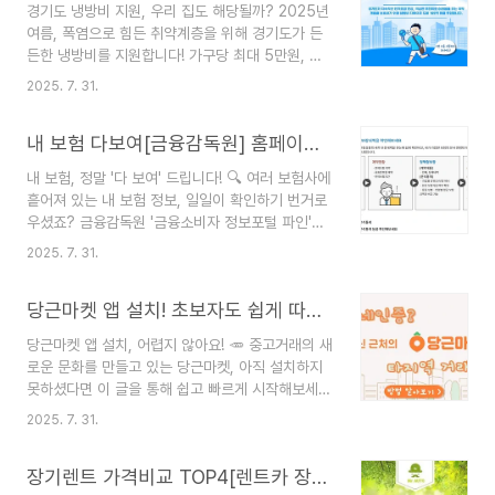
경기도 냉방비 지원, 우리 집도 해당될까? 2025년
만큼 중요한 게 바로 똑똑하게 사용하는 방법이죠.
여름, 폭염으로 힘든 취약계층을 위해 경기도가 든
그래서 오늘은 신청 방법부터 크레딧 사용처, 그리
든한 냉방비를 지원합니다! 가구당 최대 5만원, 무
고 실제 사용하는 방법까지 한 번에 정리해 드릴게
더위쉼터는 3개월간 지원받을 수 있는데요. 과연 누
요. 이 글만 보시면 50만 원 크레딧을 100% 활용
2025. 7. 31.
가, 어떻게 지원받을 수 있는지 함께 알아볼까요?
하실 수 있을 거예요! 😊 부담경감 크레딧 신청, 딱
와, 진짜 올여름 폭염이 장난 아니네요. 저도 밤에
3단계로 끝내기! ✅아직 신청하지 않으셨다면 이 내
내 보험 다보여[금융감독원] 홈페이지 이용 꿀팁
잠들기 전에 에어컨 없으면 잠 못 이루는 날이 태반
용을 ..
이에요. 그런데 혹시 주변에 전기요금 걱정 때문에
내 보험, 정말 '다 보여' 드립니다! 🔍 여러 보험사에
에어컨도 마음 놓고 못 트시는 분들 있지 않나요?
흩어져 있는 내 보험 정보, 일일이 확인하기 번거로
특히 우리 주변의 어려운 이웃들은 더 힘든 시간을
우셨죠? 금융감독원 '금융소비자 정보포털 파인'의
보내고 있을 텐데요. 경기도에서 이런 분들을 위해
'내 보험 다 보여' 서비스를 통해 모든 보험 계약을
아주 반가운 소식을 발표했어요! 2025년 여름, 취
2025. 7. 31.
한눈에 조회하고 관리하는 방법을 알려드릴게요. 이
약계층을 위한 냉방비 지원 소식인데요. 저도 이번
제는 불안해하지 말고 똑똑하게 내 보험 현황을 파
에 찾아보면서 '아, 이렇게 좋은 제도가 있었구나!'
당근마켓 앱 설치! 초보자도 쉽게 따라 하는 완벽 가이드 🥕
악해보세요! 여러분, 혹시 이런 경험 없으신가요?
싶었..
"분명 보험을 여러 개 들었는데, 어떤 건 보장이 중
당근마켓 앱 설치, 어렵지 않아요! 🥕 중고거래의 새
복되는 것 같고, 어떤 건 보장 기간이 언제까지인지
로운 문화를 만들고 있는 당근마켓, 아직 설치하지
도 모르겠네... 아, 예전에 가입한 보험 증권은 어디
못하셨다면 이 글을 통해 쉽고 빠르게 시작해보세
있지?" 🙄 진짜, 보험만큼 헷갈리는 금융 상품도 없
요. 당신의 숨겨진 보물을 찾고, 새로운 인연을 만날
는 것 같아요. 저도 예전에 제 보험 상황을 제대로
2025. 7. 31.
기회가 기다리고 있답니다! 요즘 주변 지인들 보면
파악 못 해서 괜히 보험료를 더 내고 있거나, 정작
다들 당근마켓으로 득템하고, 안 쓰는 물건 팔면서
필요한 보장이 없는 건 아닌지 걱정했던..
장기렌트 가격비교 TOP4[렌트카 장기대여 및 신차 장기렌터카 고려시 필독!]
살림에 보태는 거 있죠? 저도 처음엔 '이거 정말 괜