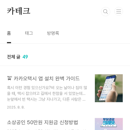
본문 바로가기
카테크
홈
태그
방명록
전체 글
49
🚖 카카오택시 앱 설치 완벽 가이드
혹시 이런 경험 있으신가요?비 오는 날이나 짐이 많
을 때, 택시 잡으려고 길에서 한참을 서 있었는데…
눈앞에서 빈 택시는 그냥 지나가고, 다른 사람은 휴
대폰만 꺼내더니 금방 택시를 타는 거예요.그 비밀
2025. 8. 8.
이 바로 카카오택시(카카오 T) 앱입니다.이제 더 이
상 거리에서 발 동동 구를 필요 없이, 집이나 카페에
소상공인 50만원 지원금 신청방법
서도 바로 택시를 부를 수 있어요.오늘은 카카오택
시 앱 설치부터 첫 호출까지 한 번에 알려드릴게요.