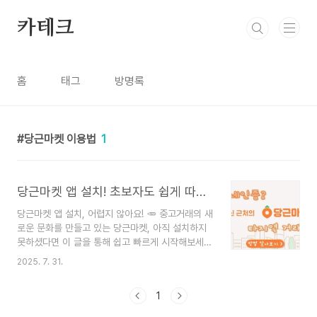
본문 바로가기
카테크
홈
태그
방명록
당근마켓 이용법
1
당근마켓 앱 설치! 초보자도 쉽게 따라 하는 완벽 가이드 🥕
당근마켓 앱 설치, 어렵지 않아요! 🥕 중고거래의 새
로운 문화를 만들고 있는 당근마켓, 아직 설치하지
못하셨다면 이 글을 통해 쉽고 빠르게 시작해보세
요. 당신의 숨겨진 보물을 찾고, 새로운 인연을 만날
2025. 7. 31.
기회가 기다리고 있답니다! 요즘 주변 지인들 보면
다들 당근마켓으로 득템하고, 안 쓰는 물건 팔면서
1
살림에 보태는 거 있죠? 저도 처음엔 '이거 정말 괜
찮을까?', '앱 설치도 복잡하겠지?' 하면서 망설였거